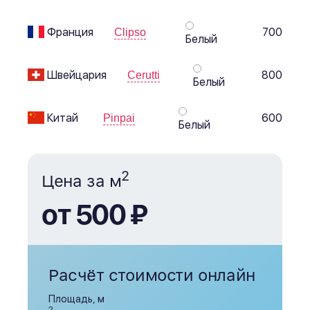
Франция
700
Clipso
Белый
Швейцария
800
Cerutti
Белый
Китай
600
Pinpai
Белый
2
Цена за м
от 500 ₽
Расчёт стоимости онлайн
Площадь, м
2