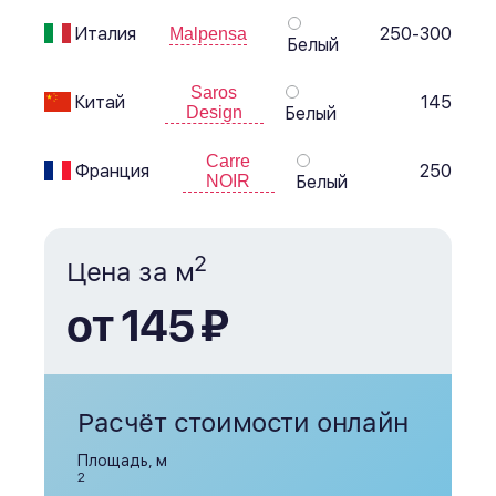
Италия
250-300
Malpensa
Белый
Saros
Китай
145
Design
Белый
Carre
Франция
250
NOIR
Белый
2
Цена за м
от 145 ₽
Расчёт стоимости онлайн
Площадь, м
2