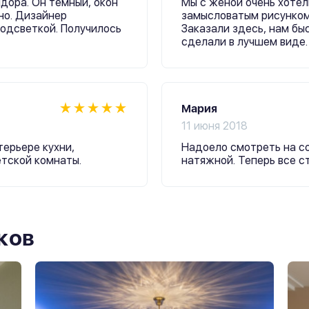
дора. Он темный, окон
Мы с женой очень хотел
но. Дизайнер
замысловатым рисунком,
одсветкой. Получилось
Заказали здесь, нам бы
сделали в лучшем виде.
Мария
11 июня 2018
терьере кухни,
Надоело смотреть на со
етской комнаты.
натяжной. Теперь все ст
ков