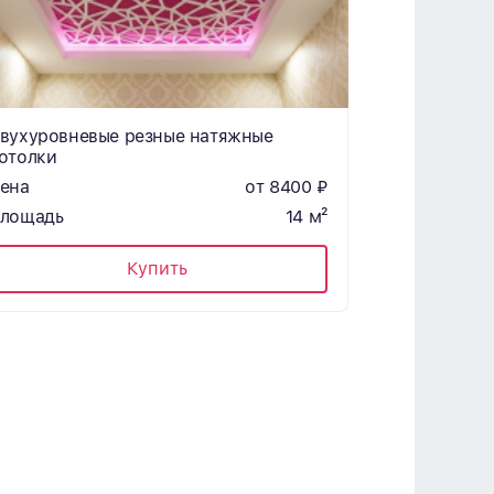
вухуровневые резные натяжные
отолки
ена
от 8400 ₽
лощадь
14 м²
Купить