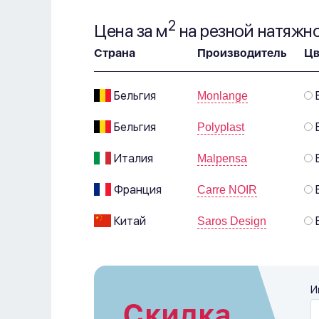
2
Цена за м
на резной натяжн
Страна
Производитель
Цв
Бельгия
Monlange
Бельгия
Polyplast
Италия
Malpensa
Франция
Carre NOIR
Китай
Saros Design
И
Скидка