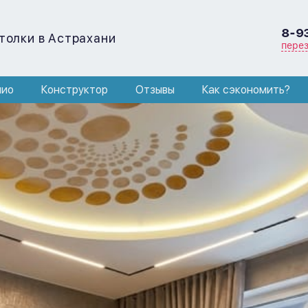
8-9
толки в Астрахани
пере
лио
Конструктор
Отзывы
Как сэкономить?