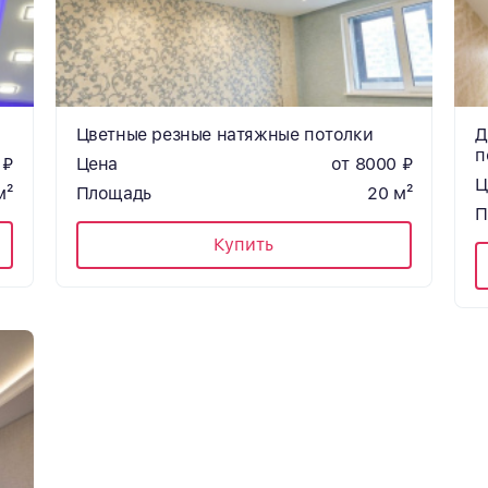
Цветные резные натяжные потолки
Д
п
 ₽
Цена
от 8000 ₽
Ц
м²
Площадь
20 м²
П
Купить