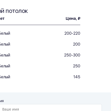
ой потолок
ет
Цена, ₽
Белый
200-220
Белый
200
Белый
250-300
Белый
250
Белый
145
мя